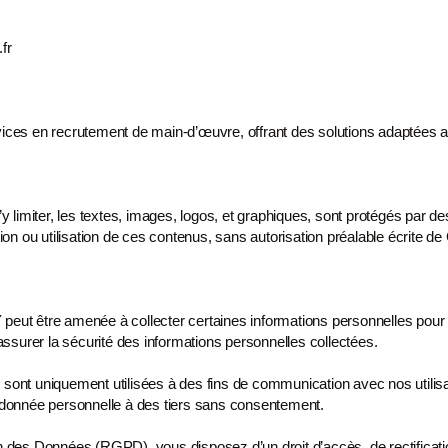
fr
rvices en recrutement
de main-d’œuvre, offrant des solutions adaptées
y limiter, les textes,
images, logos, et graphiques, sont protégés par des
ion ou utilisation de ces contenus, sans autorisation préalable
écrite de 
n Y peut être amenée à
collecter certaines informations personnelles pou
à assurer la sécurité des informations personnelles
collectées.
l) sont uniquement
utilisées à des fins de communication avec nos utilis
donnée personnelle à des tiers sans consentement.
on des Données
(RGPD), vous disposez d’un droit d’accès, de rectificati