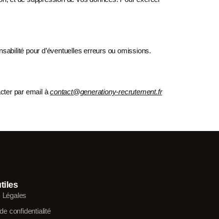
onsabilité pour
d’éventuelles erreurs ou omissions.
cter par email à
c
ontact@generationy-recrutement.fr
tiles
 Légales
 de confidentialité