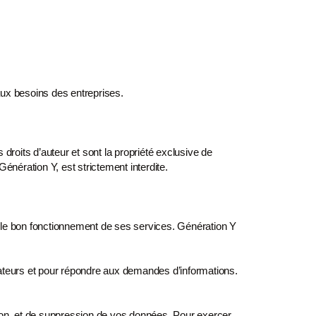
 aux besoins des
entreprises.
 droits d’auteur et sont
la propriété exclusive de
Génération Y, est strictement interdite.
r le bon fonctionnement
de ses services. Génération Y
ateurs et pour
répondre aux demandes d’informations.
on, et de
suppression de vos données. Pour exercer