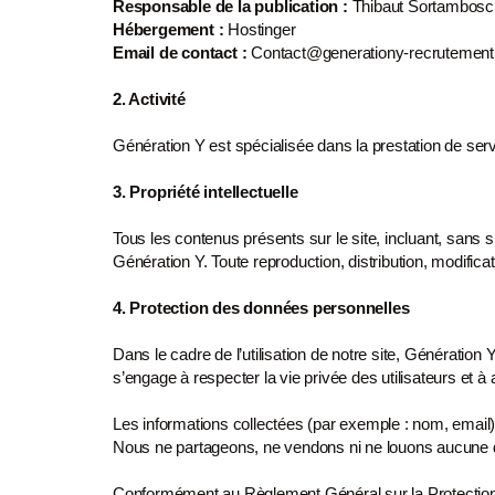
Responsable de la publication
:
Thibaut Sortambosc
Hébergement
:
Hostinger
Email de contact
:
Contact@generationy-recrutement.
2. Activité
Génération Y est spécialisée dans la prestation de se
3. Propriété intellectuelle
Tous les contenus présents sur le site, incluant, sans s’
Génération Y. Toute reproduction, distribution,
modificat
4. Protection des données personnelles
Dans le cadre de l’utilisation de notre site, Génératio
s’engage à respecter la vie privée des
utilisateurs et 
Les informations collectées (par exemple : nom, emai
Nous ne partageons, ne vendons ni
ne louons aucune 
Conformément au Règlement Général sur la Protecti