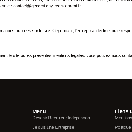
ivante : contact@generationy-recrutement.fr.
ormations publiées
sur le site. Cependant, l’entreprise décline toute resp
ant le site ou les présentes mentions légales, vous pouvez nous conta
Menu
Liens u
Devenir Recruteur Indépendant
Mentions
Je suis une Entreprise
Politique